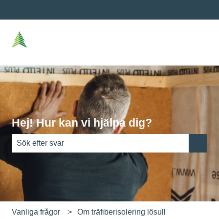
Svenska
Visa undermenyer för översättningar
Hej! Hur kan vi hjälpa dig?
Det finns inga förslag eftersom sökfältet är tomt.
Vanliga frågor
Om träfiberisolering lösull