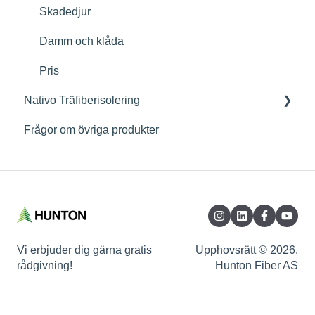
Skadedjur
Damm och klåda
Pris
Nativo Träfiberisolering
Frågor om övriga produkter
Nativo Träfiberisolering Egenskaper
Råvara & Miljö
Montering av Nativo Träfiberisolering Skiva
Användningsområden & Montering
Vi erbjuder dig gärna gratis
Upphovsrätt © 2026,
rådgivning!
Hunton Fiber AS